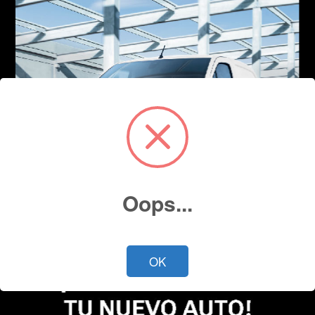
Oops...
OK