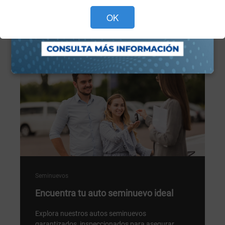
Programa tu cita ahora >
OK
Seminuevos
Encuentra tu auto seminuevo ideal
Explora nuestros autos seminuevos
garantizados, inspeccionados para asegurar